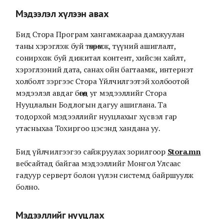
Мэдээлэл хүлээн авах
Бид Стора Програм хангамжаараа дамжуулан
таны хэрэглэж буй төхөөрөмж, түүний ашиглалт,
сонирхож буй дижитал контент, хийсэн хайлт,
хэрэглээний дата, санах ойн багтаамж, интернэт
холболт зэргээс Стора Үйлчилгээтэй холбоотой
мэдээлэл авдаг бөгөөд уг мэдээллийг Стора
Нууцлалын Бодлогын дагуу ашиглана. Та
тодорхой мэдээллийг нууцлахыг хүсвэл гар
утасныхаа Тохиргоо цэсэнд хандана уу.
Бид үйлчилгээгээ сайжруулах зорилгоор
Stora.mn
вебсайтад байгаа мэдээллийг Монгол Улсаас
гадуур серверт болон үүлэн системд байршуулж
болно.
Мэдээллийг нууцлах