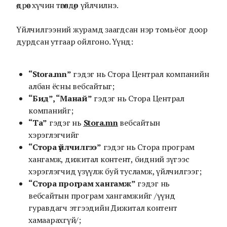
өдрөөс хүчин төгөлдөр үйлчилнэ.
Үйлчилгээний журамд заагдсан нэр томьёог доор
дурдсан утгаар ойлгоно. Үүнд:
“Stora.mn”
гэдэг нь Стора Централ компанийн
албан ёсны вебсайтыг;
“Бид”, “Манай”
гэдэг нь Стора Централ
компанийг;
“Та”
гэдэг нь
Stora.mn
вебсайтын
хэрэглэгчийг
“Стора үйлчилгээ”
гэдэг нь Стора програм
хангамж, дижитал контент, бидний зүгээс
хэрэглэгчид үзүүлж буй тусламж, үйлчилгээг;
“Стора програм хангамж”
гэдэг нь
вебсайтын програм хангамжийг /үүнд
гуравдагч этгээдийн Дижитал контент
хамаарахгүй/;