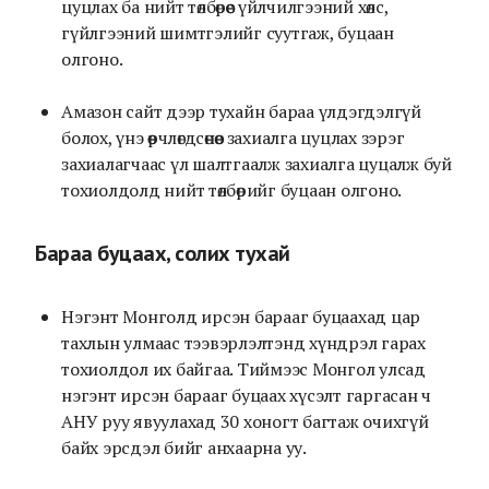
цуцлах ба нийт төлбөрөөс үйлчилгээний хөлс,
гүйлгээний шимтгэлийг суутгаж, буцаан
олгоно.
Амазон сайт дээр тухайн бараа үлдэгдэлгүй
болох, үнэ өөрчлөгдсөнөөс захиалга цуцлах зэрэг
захиалагчаас үл шалтгаалж захиалга цуцалж буй
тохиолдолд нийт төлбөрийг буцаан олгоно.
Бараа буцаах, солих тухай
Нэгэнт Монголд ирсэн барааг буцаахад цар
тахлын улмаас тээвэрлэлтэнд хүндрэл гарах
тохиолдол их байгаа. Тиймээс Монгол улсад
нэгэнт ирсэн барааг буцаах хүсэлт гаргасан ч
АНУ руу явуулахад 30 хоногт багтаж очихгүй
байх эрсдэл бийг анхаарна уу.