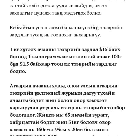
тантай холбогдож асуудлыг шийдэх, эсвэл
захиалгыг цуцалж танд мэдэгдэх болно.
Вебсайтын үнэ нь зөвхөн барааны үнэ бөгөөд тээврийн
зардлыг тусад нь тооцохыг анхаарна уу.
1 кг хүртэлх ачааны тээврийн зардал $15 байх
бөгөөд 1 килограммаас их жинтэй ачааг 100г
бүрд $1.5 байхаар тооцож тээврийн зардлыг
бодно.
Агаарын ачааны хувьд олон улсын агаарын
тээврийн үнэлгээний журмын дагуу тухайн
ачааны бодит жин болон овор хэмжээг
харьцуулан үзээд аль ихээр нь тээврийн төлбөр
бодогддог. Жишээ нь: 65 инчийн зурагт,
хайрцагтай бодит жин 31кг боловч овор
хэмжээ нь 160см x 95см x 20см бол жин-г