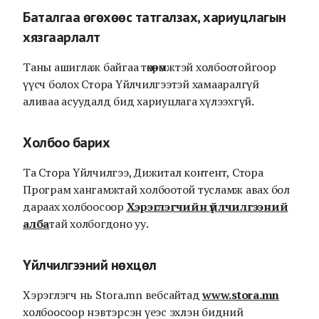
Баталгаа өгөхөөс татгалзах, хариуцлагын
хязгаарлалт
Таны ашиглаж байгаа төхөөрөмжтэй холбоотойгоор
үүсч болох Стора Үйлчилгээтэй хамааралгүй
аливаа асуудалд бид хариуцлага хүлээхгүй.
Холбоо барих
Та Стора Үйлчилгээ, Дижитал контент, Стора
Програм хангамжтай холбоотой тусламж авах бол
дараах холбоосоор
Хэрэглэгчийн үйлчилгээний
алба
тай холбогдоно уу.
Үйлчилгээний нөхцөл
Хэрэглэгч нь Stora.mn вебсайтад
www.stora.mn
холбоосоор нэвтэрсэн үеэс эхлэн бидний