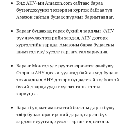
Бид АНУ-ын Amazon.com сайтаас бараа
бүтээгдэхүүнээ тээвэрлэн хүргэж байгаа тул
Амазон сайтын буцаах журмыг баримталдаг.
Барааг буцаахад гарах бүхий л зардлыг /АНУ
руу явуулах тээврийн зардал, АНУ доторх
хүргэлтийн зардал, Амазоны бараа буцаасны
шимтгэл г.м/ хүсэлт гаргагч тал хариуцна.
Барааг Монгол улс руу тээвэрлэхээс өмнө буюу
Стора-н АНУ дахь агуулахад байгаа үед буцаах
тохиолдолд АНУ доторх буцаалттай холбоотой
бүхий л зардлуудыг хүсэлт гаргагч тал
хариуцна.
Бараа буцаалт амжилттай болсны дараа буюу
төлбөр буцаж орж ирсний дараа, гарсан бүх
зардлыг суутган, хүсэлт гаргагчид олгоно.