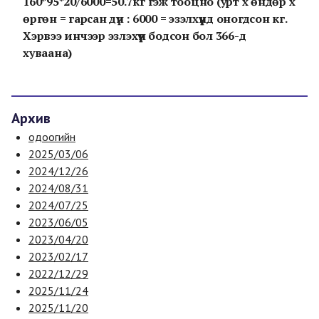
160*95*20/6000=50.7кг гэж тооцно (урт x өндөр x
өргөн = гарсан дүн : 6000 = эзэлхүүнд оногдсон кг.
Хэрвээ инчээр эзлэхүүн бодсон бол 366-д
хуваана)
Архив
одоогийн
2025/03/06
2024/12/26
2024/08/31
2024/07/25
2023/06/05
2023/04/20
2023/02/17
2022/12/29
2025/11/24
2025/11/20