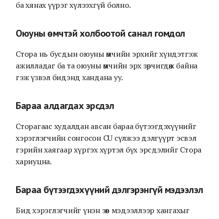
ба хянах үүрэг хүлээхгүй болно.
Оюуны өмчтэй холбоотой санал гомдол
Стора нь бусдын оюуны өмчийн эрхийг хүндэтгэж
ажилладаг ба та оюуны өмчийн эрх зөрчигдөж байна
гэж үзвэл бидэнд хандана уу.
Бараа алдагдах эрсдэл
Сторагаас худалдан авсан бараа бүтээгдэхүүнийг
хэрэглэгчийн сонгосон CU сүлжээ дэлгүүрт эсвэл
гэрийн хаягаар хүргэх хүртэл бүх эрсдэлийг Стора
хариуцна.
Бараа бүтээгдэхүүний дэлгэрэнгүй мэдээлэл
Бид хэрэглэгчийг үнэн зөв мэдээллээр хангахыг