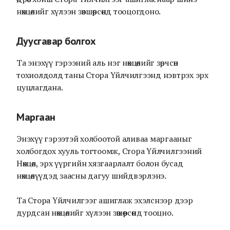
нөхцөлийг хүлээн зөвшөөрсөнд тооцогдоно.
Дуусгавар болгох
Та энэхүү гэрээний аль нэг нөхцөлийг зөрчсөн
тохиолдолд таны Стора Үйлчилгээнд нэвтрэх эрх
цуцлагдана.
Mаргаан
Энэхүү гэрээтэй холбоотой аливаа маргааныг
холбогдох хууль тогтоомж, Стора Үйлчилгээний
Нөхцөл, эрх үүргийн хязгаарлалт болон бусад
нөхцөлүүдэд заасны дагуу шийдвэрлэнэ.
Та Стора Үйлчилгээг ашиглаж эхэлснээр дээр
дурдсан нөхцөлийг хүлээн зөшөөрсөнд тооцно.