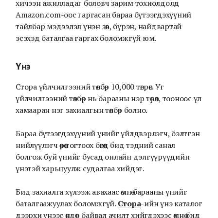
хичээн ажилладаг боловч зарим тохиолдолд
Amazon.com-оос гаргасан бараа бүтээгдэхүүний
тайлбар мэдээлэл үнэн зөв, бүрэн, найдвартай
эсэхэд баталгаа гаргах боломжгүй юм.
Үнэ
Стора үйлчилгээний төлбөр 10,000 төгрөг. Уг
үйлчилгээний төлбөр нь барааны нэр төрөл, тооноос үл
хамааран нэг захиалгын төлбөр болно.
Бараа бүтээгдэхүүний үнийг үйлдвэрлэгч, бэлтгэн
нийлүүлэгч өөрөө тогтоох бөгөөд бид тэдний санал
болгож буй үнийг бусад онлайн дэлгүүрүүдийн
үнэтэй харьцуулж судалгаа хийдэг.
Бид захиалга хүлээж авахаас өмнө барааны үнийг
баталгаажуулах боломжгүй.
Стора
-ийн үнэ каталог
дээрхи үнээс өндөр байвал ачилт хийгдэхээс өмнө бид