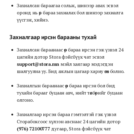
Захиалсан бараагаа сольж, шинээр авах эсвэл
оронд нь өөр бараа захиалах бол шинээр захиалга
үүсгэж, хийнэ.
Захиалгаар ирсэн барааны тухай
Захиалсан бараанаас өөр бараа ирсэн гэж үзвэл 24
цагийн дотор Stora фэйсбүүк чат эсвэл
support@stora.mn
мэйл хаягаар мэдэгдэн
шалгуулна уу. Бид ажлын цагаар хариу өгөх болно.
Захиалгын бараанаас өөр бараа ирсэн бол бид
тухайн барааг буцаан авч, нийт төлбөрийг буцаан
олгоно.
Захиалгаар ирсэн бараа гэмтэлтэй гэж үзвэл
Сторабоксоос хүлээн авснаас 24 цагийн дотор
(976) 72100777
дугаар, Stora фэйсбүүк чат