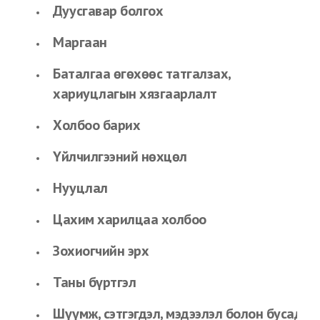
Дуусгавар болгох
Mаргаан
Баталгаа өгөхөөс татгалзах,
хариуцлагын хязгаарлалт
Холбоо барих
Үйлчилгээний нөхцөл
Нууцлал
Цахим харилцаа холбоо
Зохиогчийн эрх
Таны бүртгэл
Шүүмж, сэтгэгдэл, мэдээлэл болон бусад