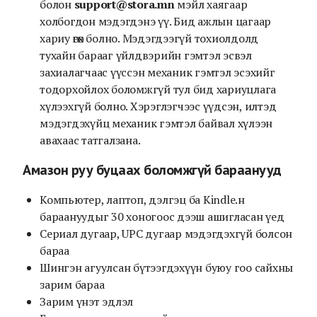
болон
support@stora.mn
мэйл хаягаар
холбогдон мэдэгдэнэ үү. Бид ажлын цагаар
хариу өгөх болно. Мэдэгдээгүй тохиолдолд
тухайн барааг үйлдвэрийн гэмтэл эсвэл
захиалагчаас үүссэн механик гэмтэл эсэхийг
тодорхойлох боломжгүй тул бид хариуцлага
хүлээхгүй болно. Хэрэглэгчээс үүдсэн, илтэд
мэдэгдэхүйц механик гэмтэл байвал хүлээн
авахаас татгалзана.
Амазон руу буцаах боломжгүй бараанууд
Компьютер, лаптоп, дэлгэц ба Kindle.н
бараануудыг 30 хоногоос дээш ашигласан үед
Сериал дугаар, UPC дугаар мэдэгдэхгүй болсон
бараа
Шингэн агуулсан бүтээгдэхүүн буюу гоо сайхны
зарим бараа
Зарим үнэт эдлэл