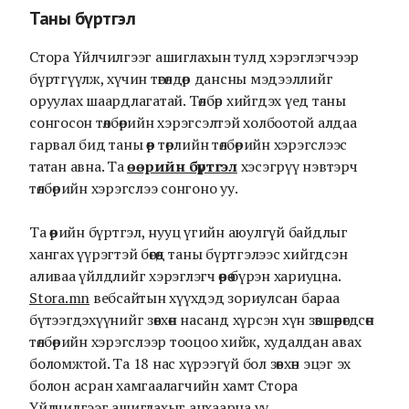
Таны бүртгэл
Стора Үйлчилгээг ашиглахын тулд хэрэглэгчээр
бүртгүүлж, хүчин төгөлдөр дансны мэдээллийг
оруулах шаардлагатай. Төлбөр хийгдэх үед таны
сонгосон төлбөрийн хэрэгсэлтэй холбоотой алдаа
гарвал бид таны өөр төрлийн төлбөрийн хэрэгслээс
татан авна. Та
өөрийн бүртгэл
хэсэгрүү нэвтэрч
төлбөрийн хэрэгслээ сонгоно уу.
Та өөрийн бүртгэл, нууц үгийн аюулгүй байдлыг
хангах үүрэгтэй бөгөөд таны бүртгэлээс хийгдсэн
аливаа үйлдлийг хэрэглэгч өөрөө бүрэн хариуцна.
Stora.mn
вебсайтын хүүхдэд зориулсан бараа
бүтээгдэхүүнийг зөвхөн насанд хүрсэн хүн зөвшөөрөгдсөн
төлбөрийн хэрэгслээр тооцоо хийж, худалдан авах
боломжтой. Та 18 нас хүрээгүй бол зөвхөн эцэг эх
болон асран хамгаалагчийн хамт Стора
Үйлчилгээг ашиглахыг анхаарна уу.