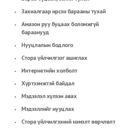
Захиалгаар ирсэн барааны тухай
Амазон руу буцаах боломжгүй
бараанууд
Нууцлалын бодлого
Стора үйлчилгээг ашиглах
Интернетийн холболт
Хүртээмжтэй байдал
Мэдээлэл хүлээн авах
Мэдээллийг нууцлах
Стора үйлчилгээний нэмэлт өөрчлөлт