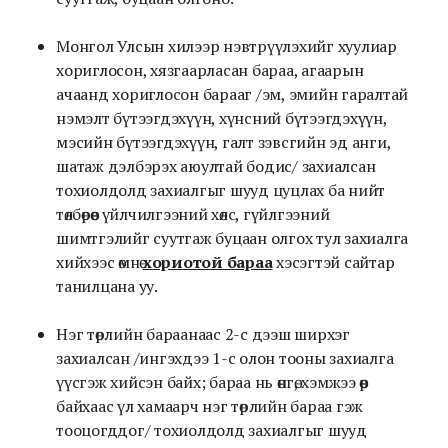
Монгол Улсын хилээр нэвтрүүлэхийг хуулиар
хориглосон, хязгаарласан бараа, агаарын
ачаанд хориглосон барааг /эм, эмийн гаралтай
нэмэлт бүтээгдэхүүн, хүнсний бүтээгдэхүүн,
мэсийн бүтээгдэхүүн, галт зэвсгийн эд анги,
шатаж дэлбэрэх аюултай бодис/ захиалсан
тохиолдолд захиалгыг шууд цуцлах ба нийт
төлбөрөөс үйлчилгээний хөлс, гүйлгээний
шимтгэлийг суутгаж буцаан олгох тул захиалга
хийхээс өмнө
хориотой бараа
хэсэгтэй сайтар
танилцана уу.
Нэг төрлийн бараанаас 2-с дээш ширхэг
захиалсан /ингэхдээ 1-с олон тооны захиалга
үүсгэж хийсэн байх; бараа нь өнгө, хэмжээ өөр
байхаас үл хамаарч нэг төрлийн бараа гэж
тооцогддог/ тохиолдолд захиалгыг шууд