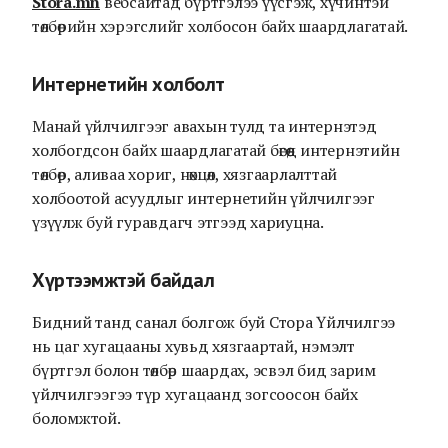
Stora.mn
вебсайтад бүртгэлээ үүсгэж, хүчинтэй
төлбөрийн хэрэгслийг холбосон байх шаардлагатай.
Интернетийн холболт
Манай үйлчилгээг авахын тулд та интернэтэд
холбогдсон байх шаардлагатай бөгөөд интернэтийн
төлбөр, аливаа хориг, нөхцөл, хязгаарлалттай
холбоотой асуудлыг интернетийн үйлчилгээг
үзүүлж буй гуравдагч этгээд хариуцна.
Хүртээмжтэй байдал
Бидний танд санал болгож буй Стора Үйлчилгээ
нь цаг хугацааны хувьд хязгаартай, нэмэлт
бүртгэл болон төлбөр шаардах, эсвэл бид зарим
үйлчилгээгээ түр хугацаанд зогсоосон байх
боломжтой.