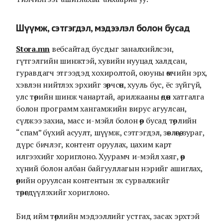
Шүүмж, сэтгэгдэл, мэдээлэл болон бусад
Stora.mn
вебсайтад бусдыг заналхийлсэн,
гүтгэлгийн шинжтэй, хувийн нууцад халдсан,
гуравдагч этгээдэд хохиролтой, оюуны өмчийн эрх,
хэвлэн нийтлэх эрхийг зөрчсөн, хууль бус, ёс зүйгүй,
улс төрийн шинж чанартай, арилжааны өдөөн хатгалга
болон программ хангамжийн вирус агуулсан,
сүлжээ захиа, масс и-мэйл болон өөр бусад төрлийн
“спам” бүхий асуулт, шүүмж, сэтгэгдэл, зөвлөгөө, зураг,
дүрс бичлэг, контент оруулах, цахим карт
илгээхийг хориглоно. Хуурамч и-мэйл хаяг, өөр
хүний болон албан байгууллагын нэрийг ашиглах,
өөрийн оруулсан контентын эх сурвалжийг
төөрөгдүүлэхийг хориглоно.
Бид ийм төрлийн мэдээллийг устгах, засах эрхтэй