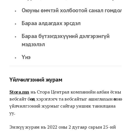
Оюуны өмчтэй холбоотой санал гомдол
Бараа алдагдах эрсдэл
Бараа бүтээгдэхүүний дэлгэрэнгүй
мэдээлэл
Үнэ
Үйлчилгээний журам
Stora.mn
нь Стора Централ компанийн албан ёсны
вебсайт бөгөөд хэрэглэгч та вебсайтыг ашиглахын өмнө
үйлчилгээний журмыг сайтар уншиж танилцана
уу.
Энэхүү журам нь 2022 оны 2 дугаар сарын 25-ий