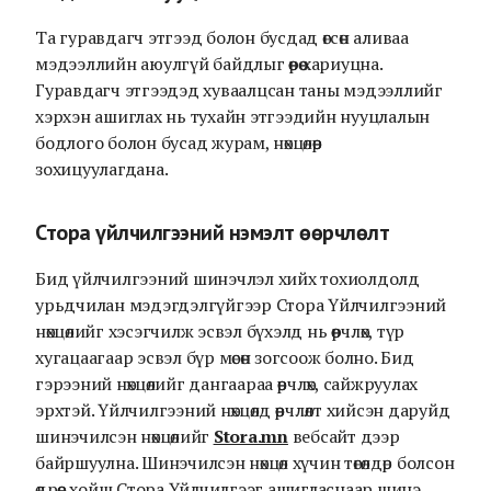
Та гуравдагч этгээд болон бусдад өгсөн аливаа
мэдээллийн аюулгүй байдлыг өөрөө хариуцна.
Гуравдагч этгээдэд хуваалцсан таны мэдээллийг
хэрхэн ашиглах нь тухайн этгээдийн нууцлалын
бодлого болон бусад журам, нөхцөлөөр
зохицуулагдана.
Стора үйлчилгээний нэмэлт өөрчлөлт
Бид үйлчилгээний шинэчлэл хийх тохиолдолд
урьдчилан мэдэгдэлгүйгээр Стора Үйлчилгээний
нөхцөлийг хэсэгчилж эсвэл бүхэлд нь өөрчлөх, түр
хугацаагаар эсвэл бүр мөсөн зогсоож болно. Бид
гэрээний нөхцөлийг дангаараа өөрчлөх, сайжруулах
эрхтэй. Үйлчилгээний нөхцөлд өөрчлөлт хийсэн даруйд
шинэчилсэн нөхцөлийг
Stora.mn
вебсайт дээр
байршуулна. Шинэчилсэн нөхцөл хүчин төгөлдөр болсон
өдрөөс хойш Стора Үйлчилгээг ашигласнаар шинэ