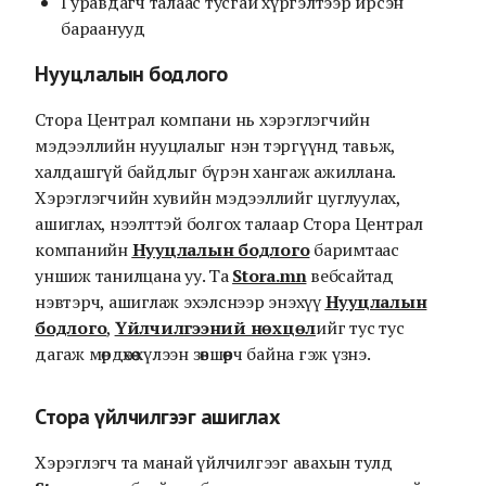
Гуравдагч талаас тусгай хүргэлтээр ирсэн
бараанууд
Нууцлалын бодлого
Стора Централ компани нь хэрэглэгчийн
мэдээллийн нууцлалыг нэн тэргүүнд тавьж,
халдашгүй байдлыг бүрэн хангаж ажиллана.
Хэрэглэгчийн хувийн мэдээллийг цуглуулах,
ашиглах, нээлттэй болгох талаар Стора Централ
компанийн
Нууцлалын бодлого
баримтаас
уншиж танилцана уу. Та
Stora.mn
вебсайтад
нэвтэрч, ашиглаж эхэлснээр энэхүү
Нууцлалын
бодлого
,
Үйлчилгээний нөхцөл
ийг тус тус
дагаж мөрдөхөө хүлээн зөвшөөрч байна гэж үзнэ.
Стора үйлчилгээг ашиглах
Хэрэглэгч та манай үйлчилгээг авахын тулд