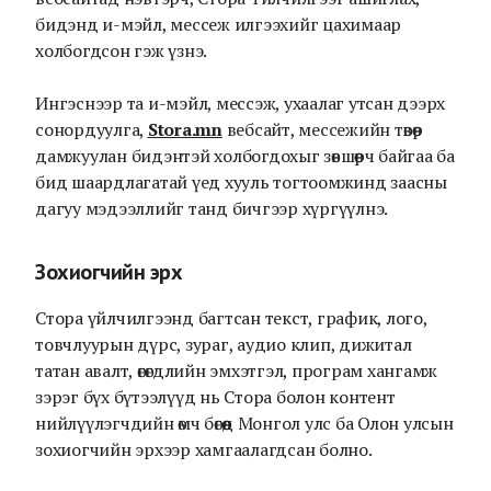
бидэнд и-мэйл, мессеж илгээхийг цахимаар
холбогдсон гэж үзнэ.
Ингэснээр та и-мэйл, мессэж, ухаалаг утсан дээрх
сонордуулга,
Stora.mn
вебсайт, мессежийн төвөөр
дамжуулан бидэнтэй холбогдохыг зөвшөөрч байгаа ба
бид шаардлагатай үед хууль тогтоомжинд заасны
дагуу мэдээллийг танд бичгээр хүргүүлнэ.
Зохиогчийн эрх
Стора үйлчилгээнд багтсан текст, график, лого,
товчлуурын дүрс, зураг, аудио клип, дижитал
татан авалт, өгөгдлийн эмхэтгэл, програм хангамж
зэрэг бүх бүтээлүүд нь Стора болон контент
нийлүүлэгчдийн өмч бөгөөд Монгол улс ба Олон улсын
зохиогчийн эрхээр хамгаалагдсан болно.