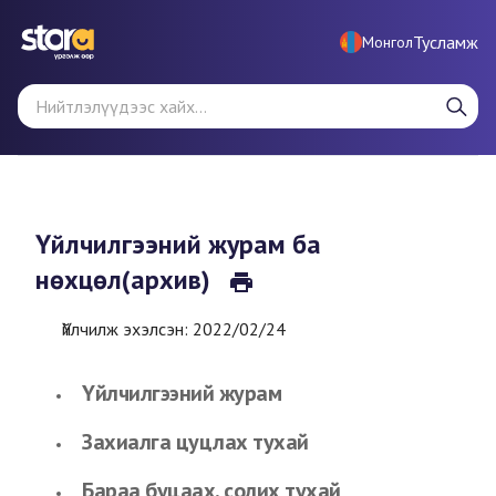
Тусламж
Монгол
Үйлчилгээний журам ба
нөхцөл
(архив)
Үйлчилж эхэлсэн: 2022/02/24
Үйлчилгээний журам
Захиалга цуцлах тухай
Бараа буцаах, солих тухай