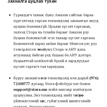
Захиалга цуцлах тухай
Гуравдагч талаас буюу Амазон сайтаас бараа
хүргэлтэнд гарсан тохиолдолд захиалгыг шууд
цуцлах боломжгүй. Цуцлах хүсэлт гаргавал,
эхлээд Стора нь тухайн барааг Амазон руу
буцаах боломжтой эсэх талаар хүсэлт гаргана.
Боломжтой хариу авбал барааг Монгол улс руу
тээвэрлэхээс өмнө буюу Стора-н АНУ дахь
агуулахад байгаа үед буцаах ба АНУ доторх
буцаалттай холбоотой бүхий л зардлуудыг
хүсэлт гаргагч тал хариуцна.
Буруу захиалга өгсөн тохиолдолд нэн даруй
(976)
72100777
дугаар, Stora фэйсбүүк чат болон
support@stora.mn
мэйл хаягаар холбогдон
цуцлуулна. Энэ тохиолдолд нийт төлбөрөөс
үйлчилгээний хөлс, гүйлгээний шимтгэлийг
суутгаж, буцаан олгоно.