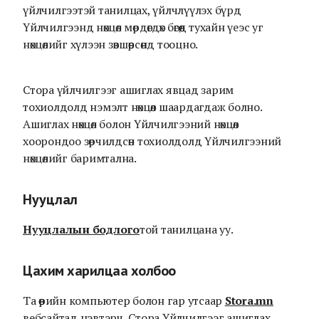
үйлчилгээтэй танилцах, үйлчлүүлэх бүрд
Үйлчилгээнд нөхцөл мөрдөгдөх бөгөөд тухайн үеэс уг
нөхцөлийг хүлээн зөвшөөрсөнд тооцно.
Стора үйлчилгээг ашиглах явцад зарим
тохиолдолд нэмэлт нөхцөл шаардагдаж болно.
Ашиглах нөхцөл болон Үйлчилгээний нөхцөл
хоорондоо зөрчилдсөн тохиолдолд Үйлчилгээний
нөхцөлийг баримтална.
Нууцлал
Нууцлалын бодлого
той танилцана уу.
Цахим харилцаа холбоо
Та өөрийн компьютер болон гар утсаар
Stora.mn
вебсайтад нэвтэрч, Стора Үйлчилгээг ашиглах,