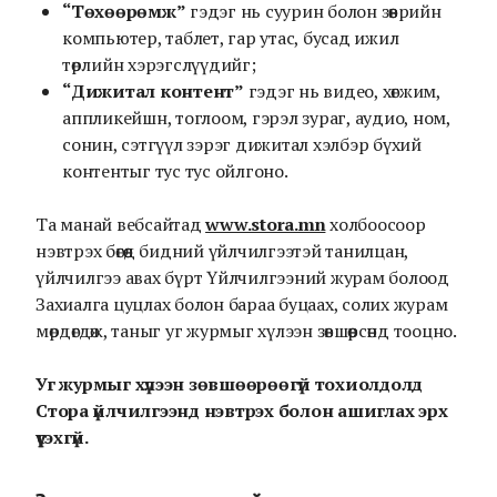
“Төхөөрөмж”
гэдэг нь суурин болон зөөврийн
компьютер, таблет, гар утас, бусад ижил
төрлийн хэрэгслүүдийг;
“Дижитал контент”
гэдэг нь видео, хөгжим,
аппликейшн, тоглоом, гэрэл зураг, аудио, ном,
сонин, сэтгүүл зэрэг дижитал хэлбэр бүхий
контентыг тус тус ойлгоно.
Та манай вебсайтад
www.stora.mn
холбоосоор
нэвтрэх бөгөөд бидний үйлчилгээтэй танилцан,
үйлчилгээ авах бүрт Үйлчилгээний журам болоод
Захиалга цуцлах болон бараа буцаах, солих журам
мөрдөгдөж, таныг уг журмыг хүлээн зөвшөөрсөнд тооцно.
Уг журмыг хүлээн зөвшөөрөөгүй тохиолдолд
Стора үйлчилгээнд нэвтрэх болон ашиглах эрх
үүсэхгүй.