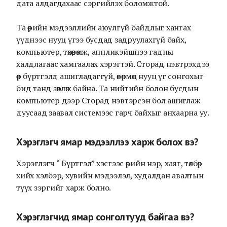
дата алдагдахаас сэргийлэх боломжтой.
Та өөрийн мэдээллийн аюулгүй байдлыг хангах
үүднээс нууц үгээ бусдад задруулахгүй байх,
компьютер, төхөөрөмж, аппликэйшнээ гадны
халдлагаас хамгаалах хэрэгтэй. Сторад нэвтрэхдээ
өөр бүртгэлд ашигладаггүй, өвөрмөц нууц үг сонгохыг
бид танд зөвлөж байна. Та нийтийн болон бусдын
компьютер дээр Сторад нэвтэрсэн бол ашиглаж
дуусаад заавал системээс гарч байхыг анхаарна уу.
Хэрэглэгч ямар мэдээллээ харж болох вэ?
Хэрэглэгч “ Бүртгэл” хэсгээс өөрийн нэр, хаяг, төлбөр
хийх хэлбэр, хувийн мэдээлэл, худалдан авалтын
түүх зэргийг харж болно.
Хэрэглэгчид ямар сонголтууд байгаа вэ?