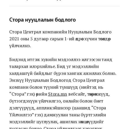
Стора нууцлалын бодлого
Стора Централ компанийн Нууцлалын Бодлого
2021 оны 5 дугаар сарын 1-ий өдрөөс хүчин төгөлдөр
үйлчилнэ.
Бидэнд итгэж хувийн мэдээллээ илгээсэн танд
талархал илэрхийлье. Бид уг мэдээллийн
халдашгүй байдлыг бүрэн хангаж ажиллах болно.
Энэхүү Нууцлалын Бодлогод Стора Централ
компани болон түүний түншүүд (нийтэд нь
“Стора” гэх) өөрийн
Stora.mn
вебсайт, төхөөрөмжүүд,
бүтээгдэхүүн үйлчилгээ, онлайн болон биет
дэлгүүрүүд, аппликэйшнээр (цаашид “Стора
Үйлчилгээ” гэх) дамжуулан таны бүртгэлийн
мэдээллийг цуглуулах, ашиглах нөхцөлүүдийг
тусгасан болно. Стора үйлчилгээг хэрэглэж