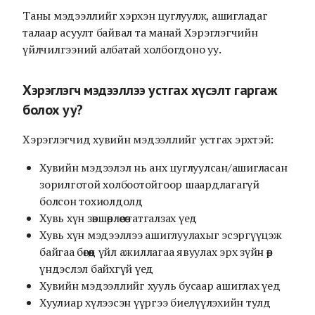
Таны мэдээллийг хэрхэн цуглуулж, ашигладаг
талаар асуулт байвал та манай Хэрэглэгчийн
үйлчилгээний албатай холбогдоно уу.
Хэрэглэгч мэдээллээ устгах хүсэлт гаргаж
болох уу?
Хэрэглэгчид хувийн мэдээллийг устгах эрхтэй:
Хувийн мэдээлэл нь анх цуглуулсан/ашигласан
зорилготой холбоотойгоор шаардлагагүй
болсон тохиолдолд
Хувь хүн зөвшөөрлөөсөө татгалзах үед
Хувь хүн мэдээллээ ашиглуулахыг эсэргүүцэж
байгаа бөгөөд үйл ажиллагаа явуулах эрх зүйн өөр
үндэслэл байхгүй үед
Хувийн мэдээллийг хууль бусаар ашиглах үед
Хуулиар хүлээсэн үүргээ биелүүлэхийн тулд