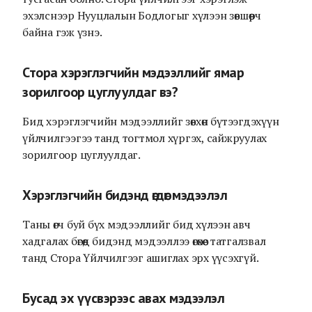
эхэлснээр Нууцлалын Бодлогыг хүлээн зөвшөөрч
байна гэж үзнэ.
Стора хэрэглэгчийн мэдээллийг ямар
зорилгоор цуглуулдаг вэ?
Бид хэрэглэгчийн мэдээллийг зөвхөн бүтээгдэхүүн
үйлчилгээгээ танд тогтмол хүргэх, сайжруулах
зорилгоор цуглуулдаг.
Хэрэглэгчийн бидэнд өгдөг мэдээлэл
Таны өгч буй бүх мэдээллийг бид хүлээн авч
хадгалах бөгөөд бидэнд мэдээллээ өгөхөөс татгалзвал
танд Стора Үйлчилгээг ашиглах эрх үүсэхгүй.
Бусад эх үүсвэрээс авах мэдээлэл