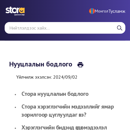
Тусламж
Монгол
Нууцлалын бодлого
Үйлчилж эхэлсэн: 2024/09/02
Стора нууцлалын бодлого
Стора хэрэглэгчийн мэдээллийг ямар
зорилгоор цуглуулдаг вэ?
Хэрэглэгчийн бидэнд өгдөг мэдээлэл