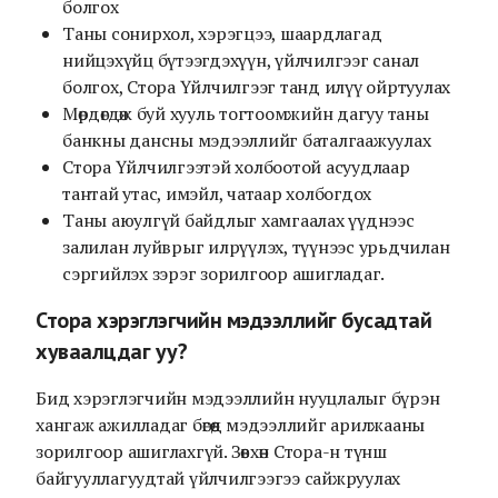
болгох
Таны сонирхол, хэрэгцээ, шаардлагад
нийцэхүйц бүтээгдэхүүн, үйлчилгээг санал
болгох, Стора Үйлчилгээг танд илүү ойртуулах
Мөрдөгдөж буй хууль тогтоомжийн дагуу таны
банкны дансны мэдээллийг баталгаажуулах
Стора Үйлчилгээтэй холбоотой асуудлаар
тантай утас, имэйл, чатаар холбогдох
Таны аюулгүй байдлыг хамгаалах үүднээс
залилан луйврыг илрүүлэх, түүнээс урьдчилан
сэргийлэх зэрэг зорилгоор ашигладаг.
Стора хэрэглэгчийн мэдээллийг бусадтай
хуваалцдаг уу?
Бид хэрэглэгчийн мэдээллийн нууцлалыг бүрэн
хангаж ажилладаг бөгөөд мэдээллийг арилжааны
зорилгоор ашиглахгүй. Зөвхөн Стора-н түнш
байгууллагуудтай үйлчилгээгээ сайжруулах