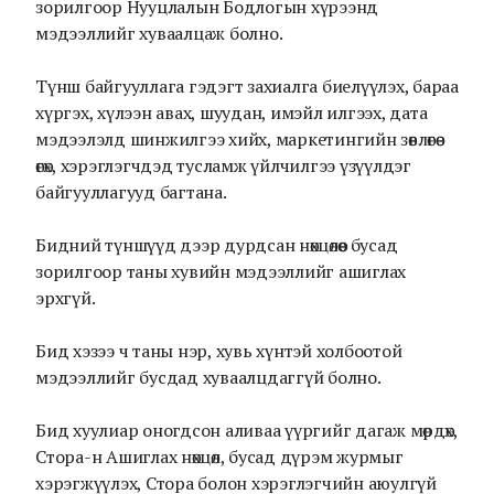
зорилгоор Нууцлалын Бодлогын хүрээнд
мэдээллийг хуваалцаж болно.
Түнш байгууллага гэдэгт захиалга биелүүлэх, бараа
хүргэх, хүлээн авах, шуудан, имэйл илгээх, дата
мэдээлэлд шинжилгээ хийх, маркетингийн зөвлөгөө
өгөх, хэрэглэгчдэд тусламж үйлчилгээ үзүүлдэг
байгууллагууд багтана.
Бидний түншүүд дээр дурдсан нөхцөлөөс бусад
зорилгоор таны хувийн мэдээллийг ашиглах
эрхгүй.
Бид хэзээ ч таны нэр, хувь хүнтэй холбоотой
мэдээллийг бусдад хуваалцдаггүй болно.
Бид хуулиар оногдсон аливаа үүргийг дагаж мөрдөх,
Стора-н Ашиглах нөхцөл, бусад дүрэм журмыг
хэрэгжүүлэх, Стора болон хэрэглэгчийн аюулгүй