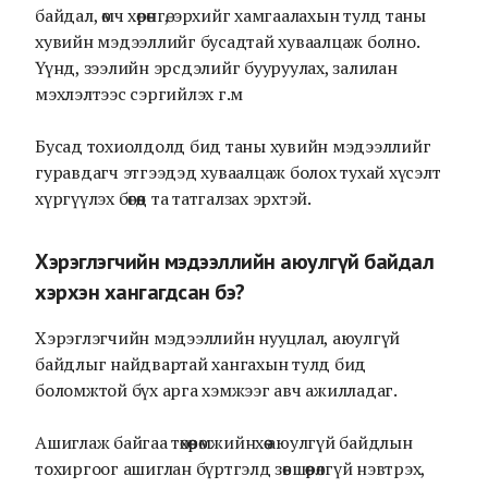
байдал, өмч хөрөнгө, эрхийг хамгаалахын тулд таны
хувийн мэдээллийг бусадтай хуваалцаж болно.
Үүнд, зээлийн эрсдэлийг бууруулах, залилан
мэхлэлтээс сэргийлэх г.м
Бусад тохиолдолд бид таны хувийн мэдээллийг
гуравдагч этгээдэд хуваалцаж болох тухай хүсэлт
хүргүүлэх бөгөөд та татгалзах эрхтэй.
Хэрэглэгчийн мэдээллийн аюулгүй байдал
хэрхэн хангагдсан бэ?
Хэрэглэгчийн мэдээллийн нууцлал, аюулгүй
байдлыг найдвартай хангахын тулд бид
боломжтой бүх арга хэмжээг авч ажилладаг.
Ашиглаж байгаа төхөөрөмжийнхөө аюулгүй байдлын
тохиргоог ашиглан бүртгэлд зөвшөөрөлгүй нэвтрэх,