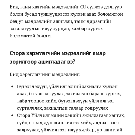
Бид таны хаягийн мэдээллийг CU сүлжээ дэлгүүр
болон бусад түншүүдээсээ хүлээн авах боломжтой
бөгөөд уг мэдээллийг ашиглан, таны дараагийн
захиалгуудыг илүү хурдан, хялбар хүргэх
боломжтой болдог.
Стора хэрэглэгчийн мэдээллийг ямар
зорилгоор ашигладаг вэ?
Бид хэрэглэгчийн мэдээллийг:
Бүтээгдэхүүн, үйлчилгээний захиалга хүлээн
авах, баталгаажуулах, захиалсан барааг хүргэх,
төлбөр тооцоо хийх, бүтээгдэхүүн үйлчилгээг
сурталчлах, захиалгын талаар тодруулах
Стора Үйлчилгээний хэвийн ажиллагааг хангах,
гүйцэтгэлд дүн шинжилгээ хийх, алдааг засч
залруулах, үйлчилгээг илүү хялбар, үр ашигтай