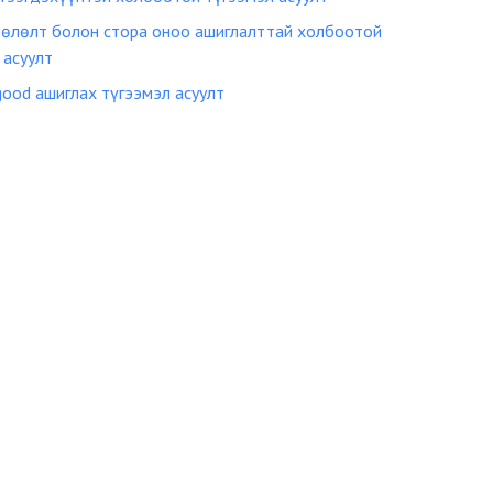
өлөлт болон стора оноо ашиглалттай холбоотой
 асуулт
good ашиглах түгээмэл асуулт