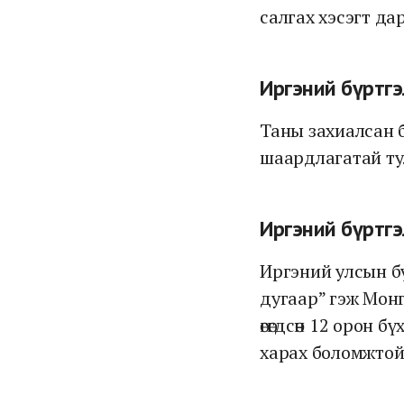
салгах хэсэгт дар
Иргэний бүртгэ
Таны захиалсан 
шаардлагатай тул
Иргэний бүртгэ
Иргэний улсын бү
дугаар” гэж Мон
өгөгдсөн 12 орон 
харах боломжтой