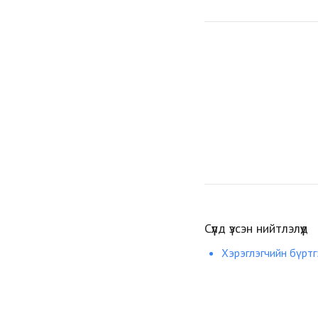
Сүүлд үзсэн нийтлэлүүд
Хэрэглэгчийн бүрт