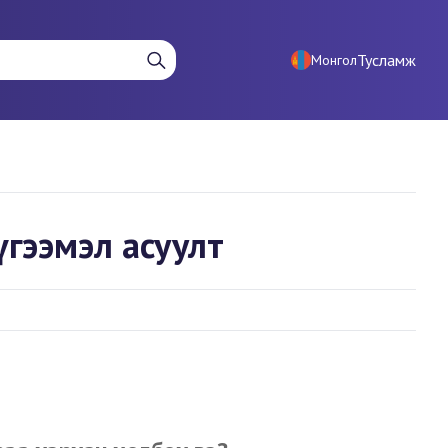
Тусламж
Монгол
үгээмэл асуулт