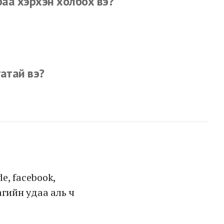
раа хэрхэн холбох вэ?
атай вэ?
e, facebook,
агийн удаа аль ч