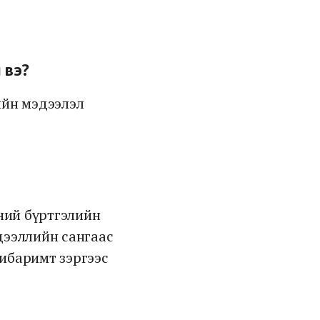
 вэ?
ийн мэдээлэл
эний бүртгэлийн
дээллийн сангаас
, ибаримт зэргээс