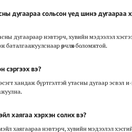
сны дугаараа сольсон үед шинэ дугаараа 
асны дугаараар нэвтэрч, хувийн мэдээлэл хэсгэ
рж баталгаажуулснаар өөрчлөх боломжтой.
эн сэргээх вэ?
хэсэгт хандаж бүртгэлтэй утасны дугаар эсвэл и
ажуулна.
эйл хаягаа хэрхэн солих вэ?
мэйл хаягаараа нэвтэрч, хувийн мэдээлэл хэсги