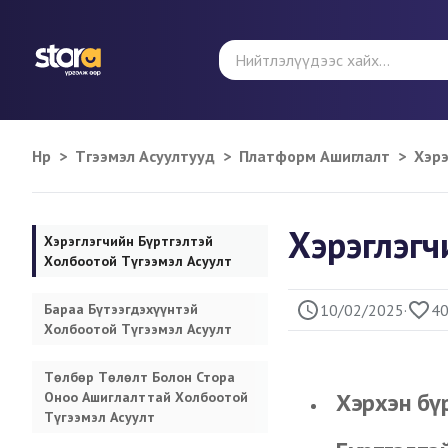
Hүүр
>
Түгээмэл Асуултууд
>
Платформ Ашиглалт
>
Хэрэ
Хэрэглэгч
Хэрэглэгчийн Бүртгэлтэй
Холбоотой Түгээмэл Асуулт
Бараа Бүтээгдэхүүнтэй
10/02/2025
·
4
Холбоотой Түгээмэл Асуулт
Төлбөр Төлөлт Болон Стора
Хэрхэн бү
Оноо Ашиглалттай Холбоотой
Түгээмэл Асуулт