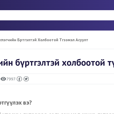
глэгчийн Бүртгэлтэй Холбоотой Түгээмэл Асуулт
ийн бүртгэлтэй холбоотой т
0
7997
·
·
ртгүүлэх вэ?