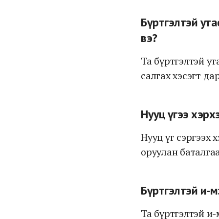
Бүртгэлтэй ута
вэ?
Та бүртгэлтэй ут
салгах хэсэгт да
Нууц үгээ хэрх
Нууц үг сэргээх 
оруулан баталга
Бүртгэлтэй и-м
Та бүртгэлтэй и-