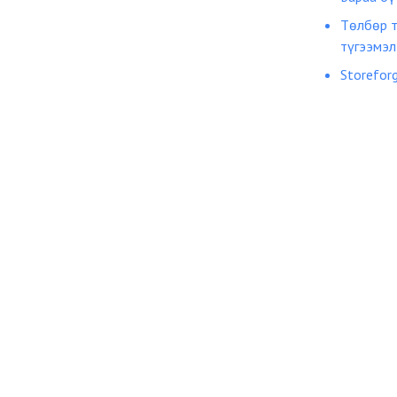
Төлбөр т
түгээмэл
Storefor