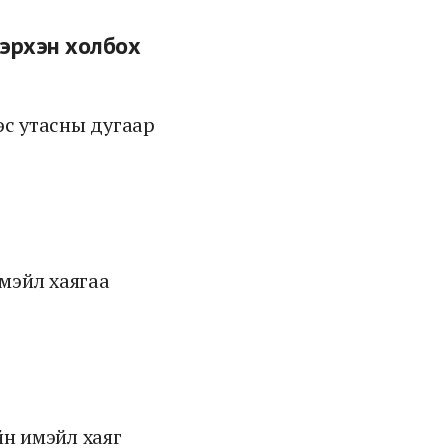
хэрхэн холбох
эс утасны дугаар
-мэйл хаягаа
йн имэйл хаяг