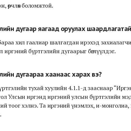
ж, өөрчлөх боломжтой.
лийн дугаар яагаад оруулах шаардлагатай
бараа хил гаалиар шалгагдан ирэхэд захиалагч
 иргэний бүртгэлийн дугаарыг бөглүүлдэг.
лийн дугаараа хаанаас харах вэ?
ртгэлийн тухай хуулийн 4.1.1-д зааснаар “Ирг
гол Улсын иргэнд иргэний улсын бүртгэлийн мэ
бүхий тоог хэлнэ. Та иргэний үнэмлэх, и-монголиа
.