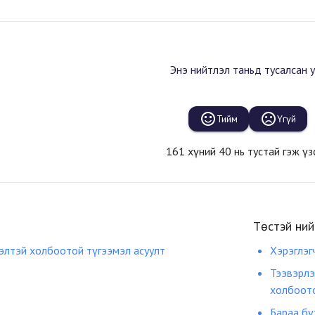
Энэ нийтлэл таньд тусалсан у
Тийм
Үгүй
161 хүний 40 нь тустай гэж үз
Төстэй нийт
гэлтэй холбоотой түгээмэл асуулт
Хэрэглэг
Тээвэрлэ
холбоото
Бараа бү