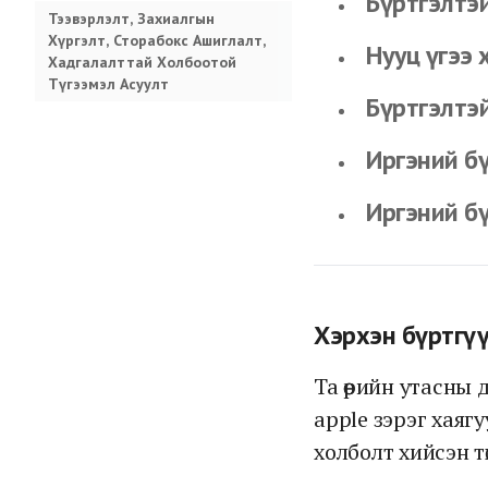
Бүртгэлтэ
Тээвэрлэлт, Захиалгын
Хүргэлт, Сторабокс Ашиглалт,
Нууц үгээ 
Хадгалалттай Холбоотой
Түгээмэл Асуулт
Бүртгэлтэй
Иргэний б
Иргэний б
Хэрхэн бүртгүү
Та өөрийн утасны
apple зэрэг хаяг
холболт хийсэн тө