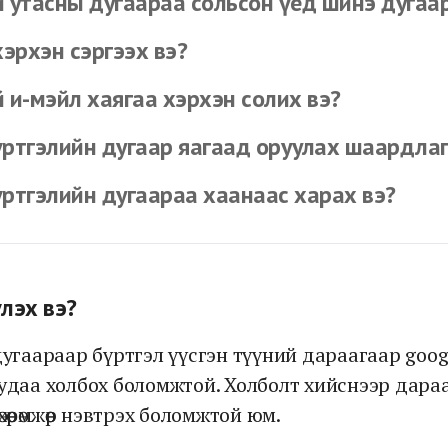
й утасны дугаараа сольсон үед шинэ дугаа
хэрхэн сэргээх вэ?
 и-мэйл хаягаа хэрхэн солих вэ?
үртгэлийн дугаар яагаад оруулах шаардлаг
үртгэлийн дугаараа хаанаас харах вэ?
лэх вэ?
 дугаараар бүртгэл үүсгэн түүний дараагаар googl
уудаа холбох боломжтой. Холболт хийснээр дара
хөөрөмжөөр нэвтрэх боломжтой юм.