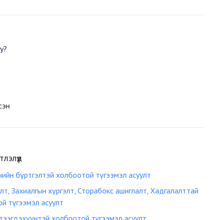
у?
сэн
лэлүүд
чийн бүртгэлтэй холбоотой түгээмэл асуулт
лт, Захиалгын хүргэлт, Сторабокс ашиглалт, Хадгалалттай
й түгээмэл асуулт
тээгдэхүүнтэй холбоотой түгээмэл асуулт